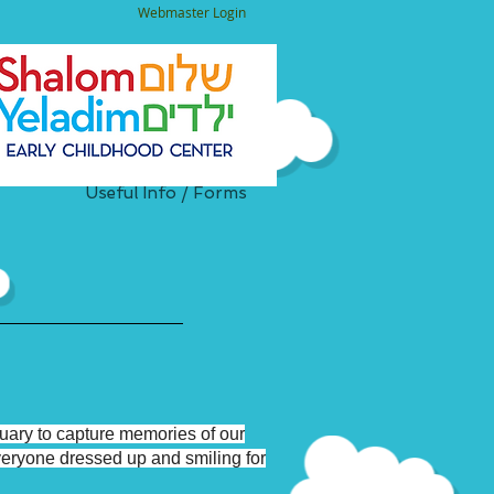
Webmaster Login
Useful Info / Forms
bruary to capture memories of our
veryone dressed up and smiling for