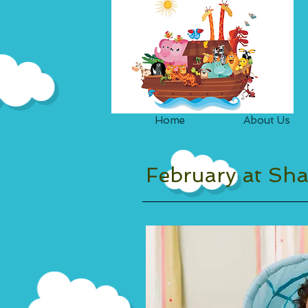
Home
About Us
February at Sh