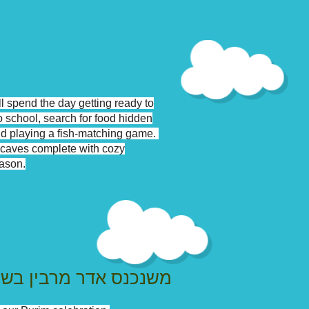
ill spend the day getting ready to
o school, search for food hidden
nd playing a fish-matching game.
o caves complete with cozy
eason.
משנכנס אדר מרבין בש