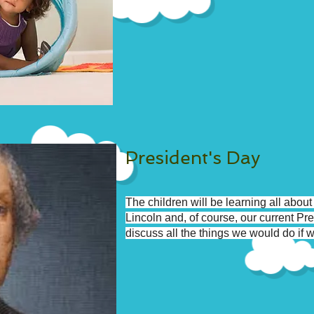
President's Day
The children will be learning all ab
Lincoln and, of course, our current P
discuss all the things we would do if 