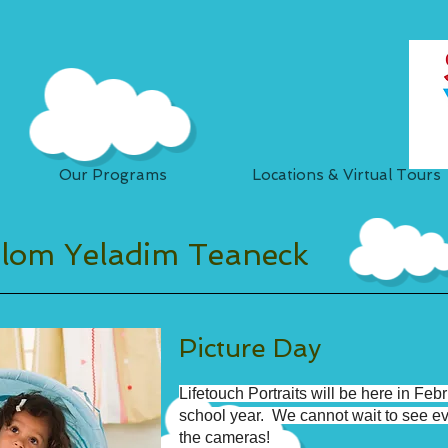
Our Programs
Locations & Virtual Tours
alom Yeladim Teaneck
Picture Day
Lifetouch Portraits will be here in Fe
school year. We cannot wait to see e
the cameras!